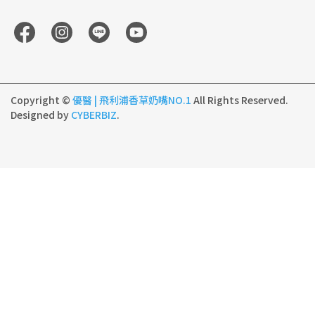
Copyright ©
優醫 | 飛利浦香草奶嘴NO.1
All Rights Reserved.
Designed by
CYBERBIZ
.