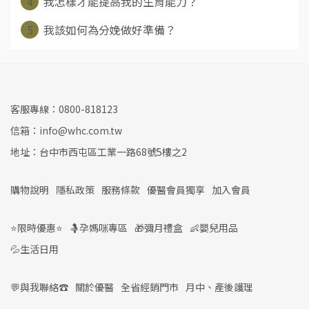
4
我怎樣才能提高我的生育能力？
5
我該如何為分娩做好準備？
客服專線：0800-818123
信箱：info@whc.com.tw
地址：台中市西屯區工業一路68號5樓之2
購物說明
隱私政策
服務條款
優醫會員獨享
加入會員
⭐限時優惠⭐
🤱孕媽咪專區
🎁彌月禮盒
👶嬰兒用品
💦生活日用
💬與我聯絡☎️
關於優醫
全省經銷門市
月中、產後護理