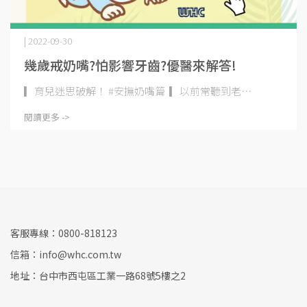
| 2022-09-30
幾歲戒奶嘴?怕影響牙齒?優醫來解答!
▎育兒迷思破解！ #安撫奶嘴篇 ​ ▎​ ​ ​ 以前常聽到老⋯
閱讀更多 ->
客服專線：0800-818123
信箱：info@whc.com.tw
地址：台中市西屯區工業一路68號5樓之2