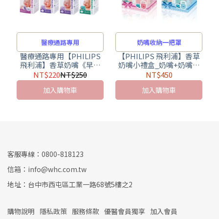
醫療通路專用
奶嘴收納一把罩
醫療通路專用【PHILIPS
【PHILIPS 飛利浦】香草
飛利浦】香草奶嘴《早產
奶嘴小禮盒_奶嘴+奶嘴收
兒》安撫奶嘴系列-安全醫
納盒(醫療級矽膠+食品級
NT$220
NT$250
NT$450
療級矽膠
PP 最安心)
加入購物車
加入購物車
客服專線：0800-818123
信箱：info@whc.com.tw
地址：台中市西屯區工業一路68號5樓之2
購物說明
隱私政策
服務條款
優醫會員獨享
加入會員