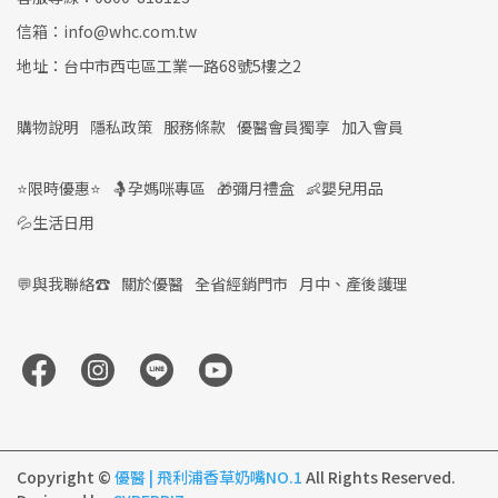
信箱：info@whc.com.tw
地址：台中市西屯區工業一路68號5樓之2
購物說明
隱私政策
服務條款
優醫會員獨享
加入會員
⭐限時優惠⭐
🤱孕媽咪專區
🎁彌月禮盒
👶嬰兒用品
💦生活日用
💬與我聯絡☎️
關於優醫
全省經銷門市
月中、產後護理
Copyright ©
優醫 | 飛利浦香草奶嘴NO.1
All Rights Reserved.