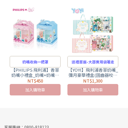
奶嘴收納一把罩
送禮首選-大器實用袋著走
【PHILIPS 飛利浦】香草
【YOYI】飛利浦香草奶嘴_
奶嘴小禮盒_奶嘴+奶嘴收
彌月豪華禮盒(固齒器咬咬
納盒(醫療級矽膠+食品級
珠奶嘴鍊 香草奶嘴 收納盒)
NT$450
NT$1,300
PP 最安心)
加入購物車
加入購物車
客服專線：0800-818123