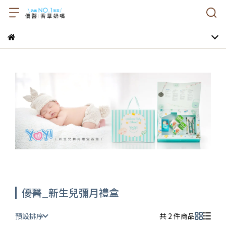
優醫_新生兒彌月禮盒
預設排序
共 2 件商品