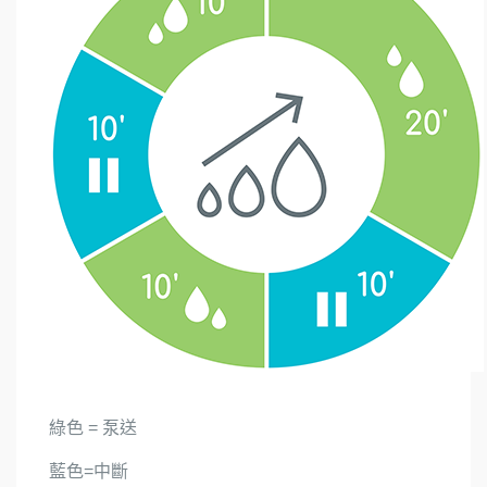
綠色 = 泵送
藍色=中斷