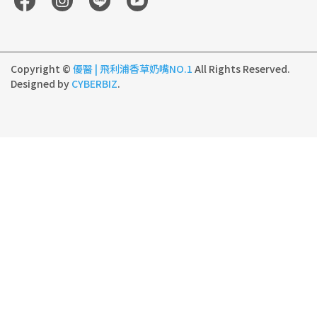
Copyright ©
優醫 | 飛利浦香草奶嘴NO.1
All Rights Reserved.
Designed by
CYBERBIZ
.