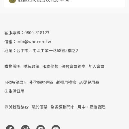
客服專線：0800-818123
信箱：info@whc.com.tw
地址：台中市西屯區工業一路68號5樓之2
購物說明
隱私政策
服務條款
優醫會員獨享
加入會員
⭐限時優惠⭐
🤱孕媽咪專區
🎁彌月禮盒
👶嬰兒用品
💦生活日用
💬與我聯絡☎️
關於優醫
全省經銷門市
月中、產後護理