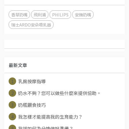
香草奶嘴
飛利浦
PHILIPS
安撫奶嘴
瑞士ARDO安朵吸乳器
最新文章
1
乳房按摩指導
2
奶水不夠？您可以做些什麼來提供協助。
3
奶瓶餵食技巧
4
我怎樣才能提高我的生育能力？
5
我該如何為分娩做好準備？