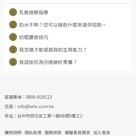
1
乳房按摩指導
2
奶水不夠？您可以做些什麼來提供協助。
3
奶瓶餵食技巧
4
我怎樣才能提高我的生育能力？
5
我該如何為分娩做好準備？
客服專線：0800-818123
信箱：info@whc.com.tw
地址：台中市西屯區工業一路68號5樓之2
購物說明
隱私政策
服務條款
優醫會員獨享
加入會員