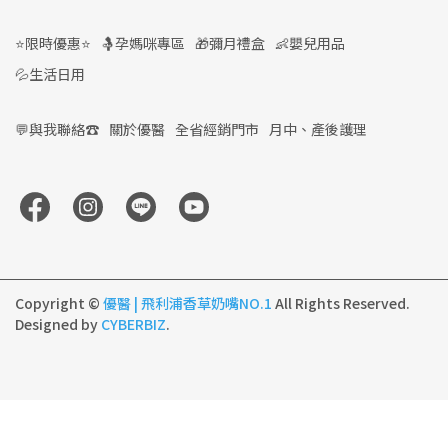
⭐限時優惠⭐
🤱孕媽咪專區
🎁彌月禮盒
👶嬰兒用品
💦生活日用
💬與我聯絡☎️
關於優醫
全省經銷門市
月中、產後護理
Copyright ©
優醫 | 飛利浦香草奶嘴NO.1
All Rights Reserved.
Designed by
CYBERBIZ
.