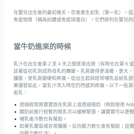
在嬰兒出生後的最初幾天，您會產生初乳（第一乳）。這
免疫物質（稱為抗體或免疫球蛋白）。它們排列在嬰兒的
當牛奶進來的時候
乳汁在出生後第 2 至 4 天之間逐漸出現（有時也在第 6 或 
誌著從初乳到成熟母乳的轉變。乳房變得更溫暖、更大、
腫脹，使乳房變硬和疼痛。從出生起就經常哺乳並給乳房
果儘管如此，當乳汁流入時您仍然感到疼痛，以下一些其
銜乳：
透過經常將寶寶放在乳房上或透過吸奶（例如使用 Ard
餵奶前進行短暫的吸乳可以緩解緊張，讓寶寶可以更
哺乳後冷敷也有幫助。
如果乳暈區域非常腫脹，反向壓力軟化會有幫助；這
向壓力軟化法）。