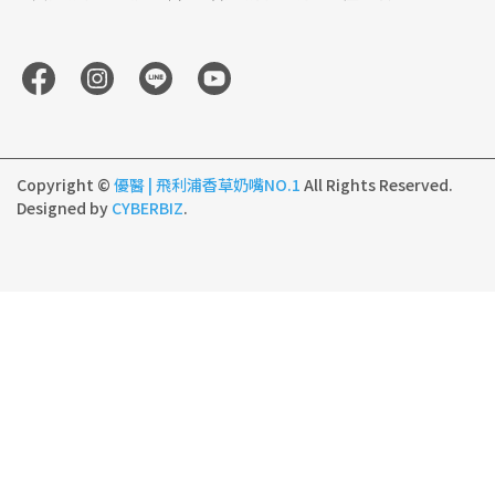
Copyright ©
優醫 | 飛利浦香草奶嘴NO.1
All Rights Reserved.
Designed by
CYBERBIZ
.