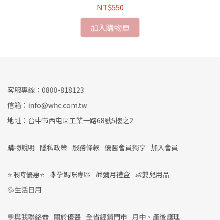
NT$550
加入購物車
客服專線：0800-818123
信箱：info@whc.com.tw
地址：台中市西屯區工業一路68號5樓之2
購物說明
隱私政策
服務條款
優醫會員獨享
加入會員
⭐限時優惠⭐
🤱孕媽咪專區
🎁彌月禮盒
👶嬰兒用品
💦生活日用
💬與我聯絡☎️
關於優醫
全省經銷門市
月中、產後護理