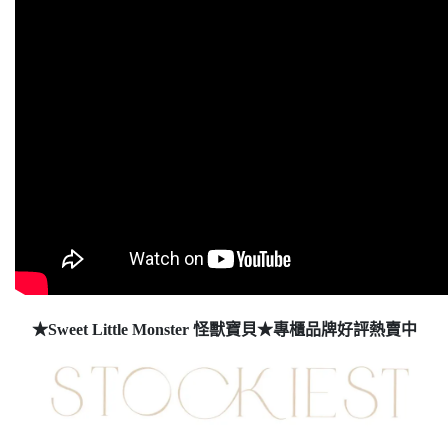
★Sweet Little Monster 怪獸寶貝★專櫃品牌好評熱賣中