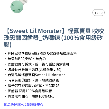
1
/
10
【Sweet Lil Monster】怪獸寶貝 咬咬
珠恐龍固齒器_奶嘴鍊 (100%食用級矽
膠)
・ 經國家標準檢驗局BSMI以及SGS多項檢驗合格
・ 無添加BPA/PVC、無含鉛
・ 固齒器為可拆式，拆下後可當奶嘴鍊使用
・ 減緩長牙脹痛不適感(冰鎮效果更加)
・ 台灣品牌怪獸寶貝Sweet Lil' Monster
・ 時尚有趣的設計，馬卡龍繽紛顏色
・ 繩子皆有經過壓力測試，不易斷裂
・ 固齒器 採用100%食用級矽膠
・ 寶寶咬得開心，媽媽100%放心
食品級矽膠+台灣製好安心