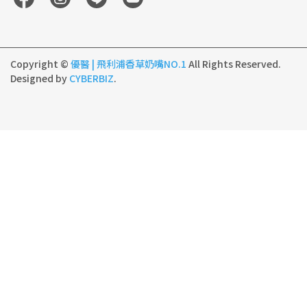
Copyright ©
優醫 | 飛利浦香草奶嘴NO.1
All Rights Reserved.
Designed by
CYBERBIZ
.