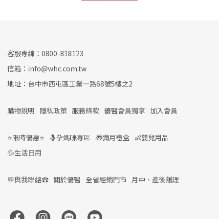
客服專線：0800-818123
信箱：info@whc.com.tw
地址：台中市西屯區工業一路68號5樓之2
購物說明
隱私政策
服務條款
優醫會員獨享
加入會員
⭐限時優惠⭐
🤱孕媽咪專區
🎁彌月禮盒
👶嬰兒用品
💦生活日用
💬與我聯絡☎️
關於優醫
全省經銷門市
月中、產後護理