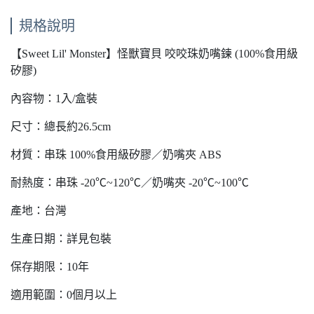
規格說明
【Sweet Lil' Monster】怪獸寶貝 咬咬珠奶嘴鍊 (100%食用級
矽膠)
內容物：1入/盒裝
尺寸：總長約26.5cm
材質：串珠 100%食用級矽膠／奶嘴夾 ABS
耐熱度：串珠 -20℃~120℃／奶嘴夾 -20℃~100℃
產地：台灣
生產日期：詳見包裝
保存期限：10年
適用範圍：0個月以上