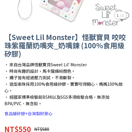
1
/
1
【Sweet Lil Monster】怪獸寶貝 咬咬
珠紫羅蘭奶嘴夾_奶嘴鍊 (100%食用級
矽膠)
・ 來自台灣品牌怪獸寶貝Sweet Lil' Monster
・ 時尚有趣的設計，馬卡龍繽紛顏色。
・ 繩子皆有經過壓力測試，不易斷裂。
・ 造型串珠採用100%食用級矽膠，寶寶咬得開心，媽媽100%放
心。
・ 經國家標準檢驗局BSMI以及SGS多項檢驗合格，無添加
BPA/PVC、無含鉛。
食品級矽膠+台灣製好安心
NT$550
NT$580