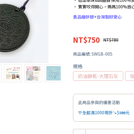
・ 造型串珠&固齒器 採用100%
・ 寶寶咬得開心，媽媽100%放
食品級矽膠+台灣製好安心
NT$750
NT$780
商品編號:
SWGB-005
規格
奶油餅乾-大理石灰
此商品參與的優惠活動
🎊全館滿1000現折↘$𝟏𝟎𝟎元