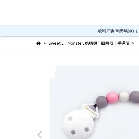
飛利浦香草奶嘴𝐍𝐎.𝟏
Sweet Lil' Monster
,
奶嘴鍊︱固齒器︱手握環