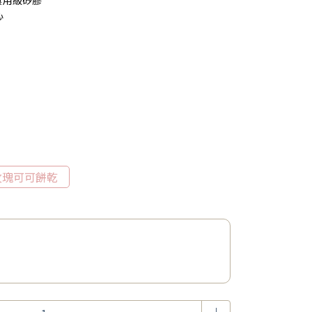
食用級矽膠
心
玫瑰可可餅乾