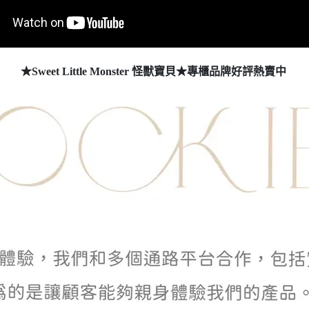
★Sweet Little Monster 怪獸寶貝★專櫃品牌好評熱賣中