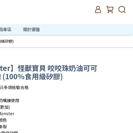
員專區
關於優醫
用級矽膠)
Monster】怪獸寶貝 咬咬珠奶油可可
(100%食用級矽膠)
GS多項檢驗合格
奶嘴鍊使用
更加)
onster
顏色
斷裂