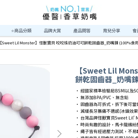
⭐商品分類
品牌大賞
產品問答
育兒分享
會
【Sweet Lil Monster】怪獸寶貝 咬咬珠奶油可可餅乾固齒器_奶嘴鍊 (100%食
【Sweet Lil 
餅乾固齒器_奶嘴鍊 
・ 經國家標準檢驗局BSMI以及S
・ 無添加BPA/PVC、無含鉛
・ 固齒器為可拆式，拆下後可當
・ 減緩長牙脹痛不適感(冰鎮效果
・ 台灣品牌怪獸寶貝Sweet Lil' M
・ 時尚有趣的設計，馬卡龍繽紛
・ 繩子皆有經過壓力測試，不易