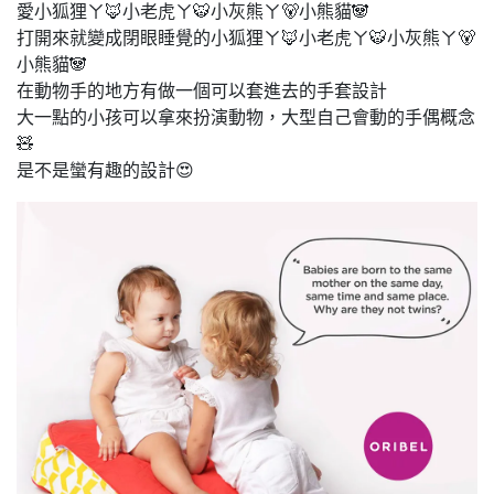
愛小狐狸ㄚ🦊小老虎ㄚ🐯小灰熊ㄚ🐻小熊貓🐼
打開來就變成閉眼睡覺的小狐狸ㄚ🦊小老虎ㄚ🐯小灰熊ㄚ🐻
小熊貓🐼
在動物手的地方有做一個可以套進去的手套設計
大一點的小孩可以拿來扮演動物，大型自己會動的手偶概念
🧸
是不是蠻有趣的設計😍