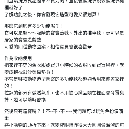
而且清洗方式超簡單不費力的，直接裝進洗衣袋丟進洗衣機
裡就好了
了解功能之後，你會發現它造型可愛又很划算！
那麼它到底有多少功能呢？！
它可以是超～～吸睛的寶寶蓋毯、外出的推車毯、更可以是
居家的寶寶遊戲墊
可愛的四種動物圖案，相信寶貝會很喜歡❤️
作為收納使用
把家裡不穿的舊衣服或寶貝小時候的衣服收到寶寶毯裡，就
變成抱枕跟沙發靠墊囉！
不管是哪款動物造型圖案的多功能毯都超適合用來佈置家裡
的！
拉鍊的部分有做透氣孔，也不用擔心織品悶在裡面會發霉臭
掉，還可以隨時替換
然後只有這樣嗎？！不~不~不~~~我們還可以玩角色扮演唷
❗❗❗
將小動物的頭折下來，就變成眼睛睜得大大圓圓骨溜溜的可