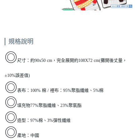
規格說明
◎
尺寸：約90x50 cm，完全展開約108X72 cm(攤開後丈量，
±10%誤差值)
◎
表布：100% 棉 / 裡布：95%聚脂纖維、5%棉
◎
填充物77%聚脂纖維、23%聚氯酯
◎
造型：97%棉、3%彈性纖維
◎
產地：中國