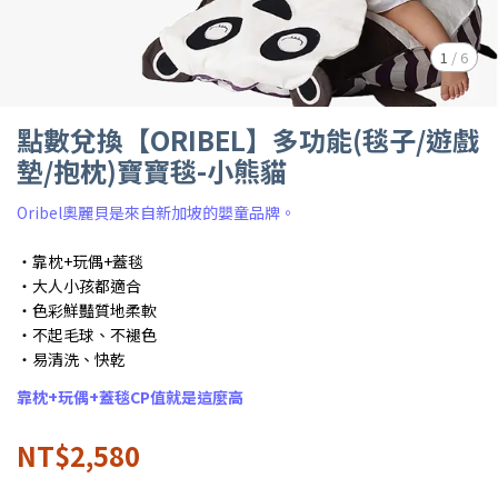
1
/
6
點數兌換【ORIBEL】多功能(毯子/遊戲
墊/抱枕)寶寶毯-小熊貓
Oribel奧麗貝是來自新加坡的嬰童品牌。
・靠枕+玩偶+蓋毯
・大人小孩都適合
・色彩鮮豔質地柔軟
・不起毛球、不褪色
・易清洗、快乾
靠枕+玩偶+蓋毯CP值就是這麼高
NT$2,580