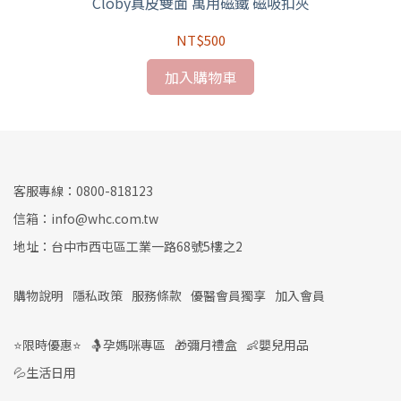
)
Cloby真皮雙面 萬用磁鐵 磁吸扣夾
【
NT$500
加入購物車
客服專線：0800-818123
信箱：info@whc.com.tw
地址：台中市西屯區工業一路68號5樓之2
購物說明
隱私政策
服務條款
優醫會員獨享
加入會員
⭐限時優惠⭐
🤱孕媽咪專區
🎁彌月禮盒
👶嬰兒用品
💦生活日用