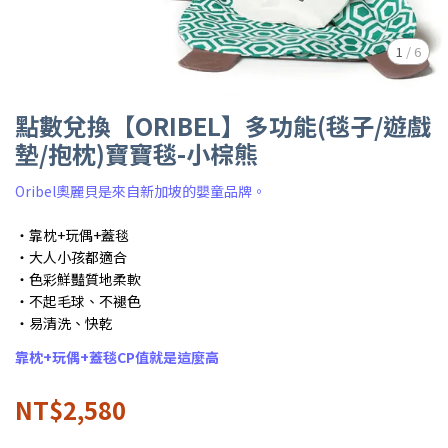
1
/
6
點數兌換【ORIBEL】多功能(毯子/遊戲
墊/抱枕)寶寶毯-小棕熊
Oribel奧麗貝是來自新加坡的嬰童品牌。
・靠枕+玩偶+蓋毯
・大人小孩都適合
・色彩鮮豔質地柔軟
・不起毛球、不褪色
・易清洗、快乾
靠枕+玩偶+蓋毯CP值就是這麼高
NT$2,580