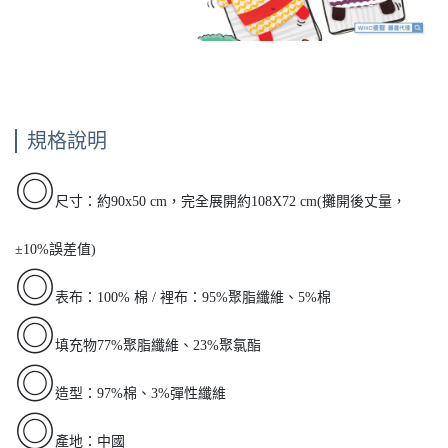
規格說明
◎
尺寸：約90x50 cm，完全展開約108X72 cm(攤開後丈量，
±10%誤差值)
◎
表布：100% 棉 / 裡布：95%聚脂纖維、5%棉
◎
填充物77%聚脂纖維、23%聚氯酯
◎
造型：97%棉、3%彈性纖維
◎
產地：中國