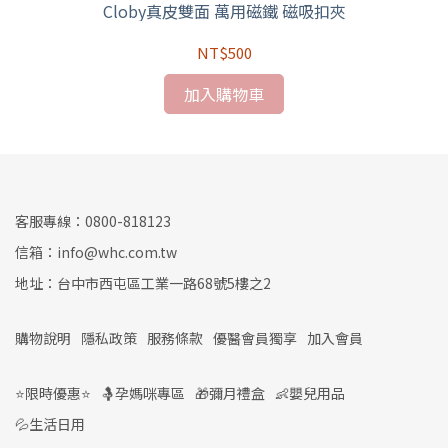
)
Cloby真皮雙面 萬用磁鐵 磁吸扣夾
【
NT$500
加入購物車
客服專線：0800-818123
信箱：info@whc.com.tw
地址：台中市西屯區工業一路68號5樓之2
購物說明
隱私政策
服務條款
優醫會員獨享
加入會員
⭐限時優惠⭐
🤱孕媽咪專區
🎁彌月禮盒
👶嬰兒用品
💦生活日用