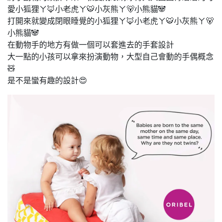
愛小狐狸ㄚ🦊小老虎ㄚ🐯小灰熊ㄚ🐻小熊貓🐼
打開來就變成閉眼睡覺的小狐狸ㄚ🦊小老虎ㄚ🐯小灰熊ㄚ🐻
小熊貓🐼
在動物手的地方有做一個可以套進去的手套設計
大一點的小孩可以拿來扮演動物，大型自己會動的手偶概念
🧸
是不是蠻有趣的設計😍