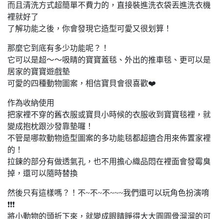
而且清洗方式超簡單不費力的，直接裝進洗衣袋丟進洗衣機
裡就好了
了解功能之後，你會發現它造型可愛又很划算！
那麼它到底有多少功能呢？！
它可以是超～～吸睛的寶寶蓋毯、外出的推車毯、更可以是
居家的寶寶遊戲墊
可愛的四種動物圖案，相信寶貝會很喜歡❤️
作為收納使用
把家裡不穿的舊衣服或寶貝小時候的衣服收到寶寶毯裡，就
變成抱枕跟沙發靠墊囉！
不管是哪款動物造型圖案的多功能毯都超適合用來佈置家裡
的！
拉鍊的部分有做透氣孔，也不用擔心織品悶在裡面會發霉臭
掉，還可以隨時替換
然後只有這樣嗎？！不~不~不~~~我們還可以玩角色扮演唷
❗❗❗
將小動物的頭折下來，就變成眼睛睜得大大圓圓骨溜溜的可