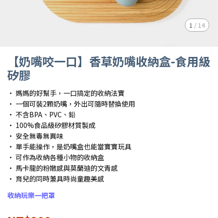
1
/
14
【奶嘴咬一口】香草奶嘴收納盒-食用級
矽膠
・ 媽媽的好幫手，一口搞定的收納法寶
・ 一個可裝2顆奶嘴，外出可隨時替換使用
・ 不含BPA、PVC、鉛
・ 100%食品級矽膠材質製成
・ 安全無毒無異味
・ 單手能操作，是奶嘴盒也能當寶寶玩具
・ 可作為收納各種小物的收納盒
・ 馬卡龍的粉嫩感與莫蘭迪的文青感
・ 育兒的同時兼具時尚童趣美感
收納玩樂一把罩