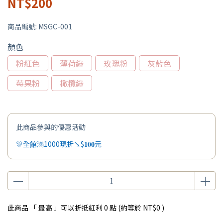
NT$200
商品編號:
MSGC-001
顏色
粉紅色
薄荷綠
玫瑰粉
灰藍色
莓果粉
橄欖綠
此商品參與的優惠活動
🎊全館滿1000現折↘$𝟏𝟎𝟎元
此商品 「 最高 」可以折抵紅利
0
點 (約等於
NT$0
)