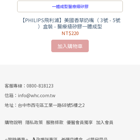
一體成型醫療級矽膠
外出
【PHILIPS飛利浦】美國香草奶嘴（ 3號 - 5號
【
）盒裝 - 醫療級矽膠一體成型
NT$220
加入購物車
客服專線：0800-818123
信箱：info@whc.com.tw
地址：台中市西屯區工業一路68號5樓之2
購物說明
隱私政策
服務條款
優醫會員獨享
加入會員
⭐限時優惠⭐
🤱孕媽咪專區
🎁彌月禮盒
👶嬰兒用品