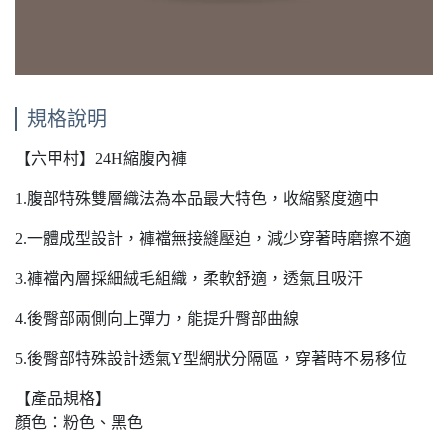
規格說明
【六甲村】24H縮腹內褲
1.腹部特殊雙層織法為本品最大特色，收縮緊度適中
2.一體成型設計，褲襠無接縫壓迫，減少穿著時磨擦不適
3.褲襠內層採細絨毛組織，柔軟舒適，透氣且吸汗
4.後臀部兩側向上彈力，能提升臀部曲線
5.後臀部特殊設計透氣Y型網狀分隔區，穿著時不易移位
【產品規格】
顏色：粉色、黑色