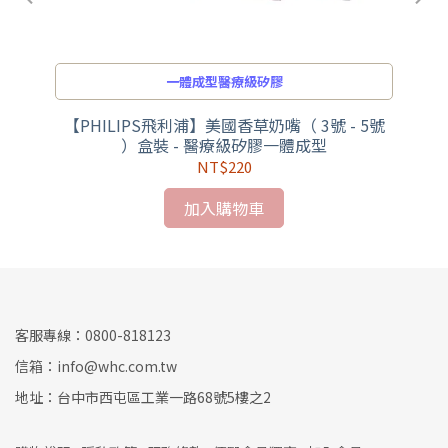
一體成型醫療級矽膠
外出
【PHILIPS飛利浦】美國香草奶嘴（ 3號 - 5號
【
）盒裝 - 醫療級矽膠一體成型
NT$220
加入購物車
客服專線：0800-818123
信箱：info@whc.com.tw
地址：台中市西屯區工業一路68號5樓之2