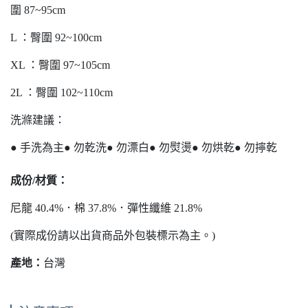
圍 87~95cm
L ：臀圍 92~100cm
XL ：臀圍 97~105cm
2L ：臀圍 102~110cm
洗滌建議：
● 手洗為主● 勿乾洗● 勿漂白● 勿熨燙● 勿烘乾● 勿擰乾
成份/材質：
尼龍 40.4%．棉 37.8%．彈性纖維 21.8%
(實際成份請以出貨商品外包裝標示為主。)
產地：
台灣