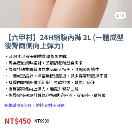
1
/
5
【六甲村】24H縮腹內褲 2L (一體成型
後臀兩側向上彈力)
・可24小時穿著的機能調整型內褲
・專為產後媽咪設計，兼顧調養和塑身需求
・腹部特殊雙層織法為本品最大特色，收縮緊度適中
・一體成型設計，褲襠無接縫壓迫，減少穿著時磨擦不適
・褲襠內層採細絨毛組織，柔軟舒適，透氣且吸汗
・後臀部兩側向上彈力，能提升臀部曲線
・後臀部特殊設計透氣Y型網狀分隔區，穿著時不易移位
把握黃金6個月，維持身材不可缺
NT$450
NT$999