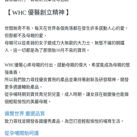
【 WHC 優醫創立精神 】
世間無奇不有，每天在世界各個角落都在發生許多感動人心的愛，
但那都不及母親的愛，
母親可以從柔弱的女子變成力大無窮的大力士、無堅不摧的鋼鐵
人，這一切都是為了那懷胎10月不易的寶貝。
WHC優醫心疼母親的付出、感動母親的偉大，希望能成為母親的堅
強後盾，
所以我們致力尋找優良實用的產品並秉持著創新及研發精神，開發
更多週邊輔助產品，
從孕哺時期到寶貝育兒到兒童、成人時期，讓女孩在蛻變後也能做
個輕鬆愉悅的美麗母親。
遍覽世界 嚴選品質
致力尋找並開發各國優秀產品，為您打造輕鬆愉悅的哺育生活。
從孕哺開始呵護