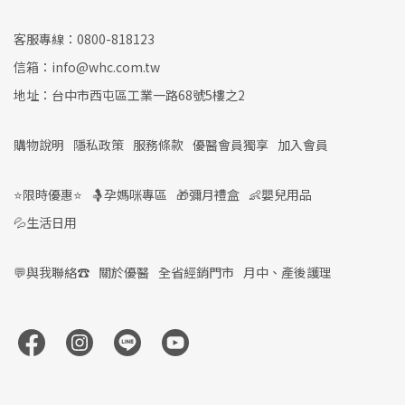
客服專線：0800-818123
信箱：info@whc.com.tw
地址：台中市西屯區工業一路68號5樓之2
購物說明
隱私政策
服務條款
優醫會員獨享
加入會員
⭐限時優惠⭐
🤱孕媽咪專區
🎁彌月禮盒
👶嬰兒用品
💦生活日用
💬與我聯絡☎️
關於優醫
全省經銷門市
月中、產後護理