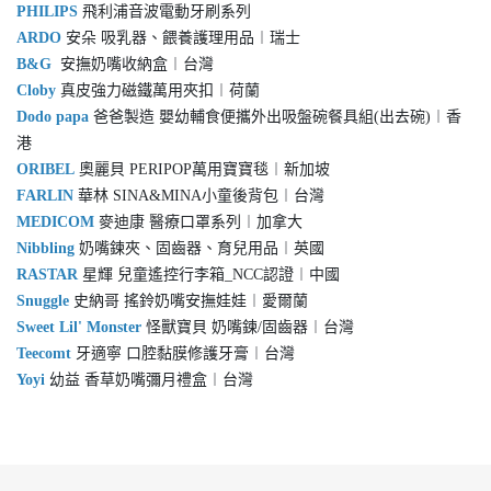
PHILIPS
飛利浦音波電動牙刷系列
ARDO
安朵 吸乳器、餵養護理用品︱瑞士
B&G
安撫奶嘴收納盒︱台灣
Cloby
真皮強力磁鐵萬用夾扣︱荷蘭
Dodo papa
爸爸製造 嬰幼輔食便攜外出吸盤碗餐具組(出去碗)︱香
港
ORIBEL
奧麗貝
PERIPOP萬用寶寶毯︱新加坡
FARLIN
華林 SINA&MINA小童後背包︱台灣
MEDICOM
麥迪康 醫療口罩系列︱加拿大
Nibbling
奶嘴鍊夾、固齒器、育兒用品︱英國
RASTAR
星輝 兒童遙控行李箱_NCC認證︱中國
Snuggle
史納哥 搖鈴奶嘴安撫娃娃︱愛爾蘭
Sweet Lil' Monster
怪獸寶貝 奶嘴鍊/固齒器︱台灣
Teecomt
牙適寧 口腔黏膜修護牙膏︱台灣
Yoyi
幼益 香草奶嘴彌月禮盒︱台灣