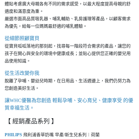
體貼考慮廣大母親各有不同的需求感受，以最大程度提高母親的舒
適度和滿意度為重。
嚴選市面高品質吸乳器、哺乳輔助、乳房護理等產品，以顧客需求
為優先，給每一位媽媽最舒適的哺乳體驗。
從細節照顧寶貝
從寶貝呱呱落地的那刻起，找尋每一階段符合需求的產品，讓您的
孩子在開心與安全的環境中健康成長；並貼心提供您正確的嬰兒用
品使用知識。
從生活改變你我
脫離了孕哺、嬰幼兒時期，在日用品、生活週邊上，我們仍努力為
您創造美好生活。
讓WHC優醫為您創造 輕鬆孕哺、安心育兒、健康享受 的優
質幸福生活。
【 經銷產品系列 】
PHILIPS
飛利浦香草奶嘴 早產/新生兒系列︱荷蘭