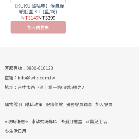
保暖
【KUKU 酷咕鴨】淘氣保
暖肚圍 S-L (藍/粉)
NT$149
NT$299
加入購物車
客服專線：0800-818123
信箱：info@whc.com.tw
地址：台中市西屯區工業一路68號5樓之2
購物說明
隱私政策
服務條款
優醫會員獨享
加入會員
⭐限時優惠⭐
🤱孕媽咪專區
🎁彌月禮盒
👶嬰兒用品
💦生活日用