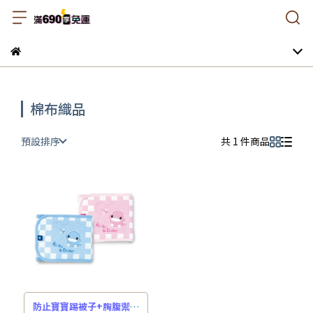
棉布織品
預設排序
共 1 件商品
防止寶寶踢被子+胸腹禦寒